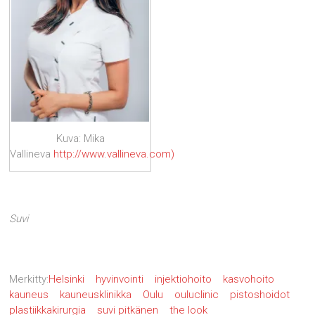
Kuva: Mika
Vallineva
http://www.vallineva.com)
Suvi
Merkitty:
Helsinki
hyvinvointi
injektiohoito
kasvohoito
kauneus
kauneusklinikka
Oulu
ouluclinic
pistoshoidot
plastiikkakirurgia
suvi pitkänen
the look