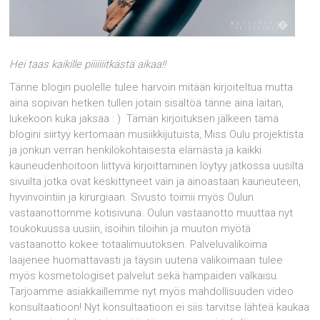
Hei taas kaikille piiiiiiitkästä aikaa!!
Tänne blogin puolelle tulee harvoin mitään kirjoiteltua mutta
aina sopivan hetken tullen jotain sisältöä tänne aina laitan,
lukekoon kuka jaksaa : ) Tämän kirjoituksen jälkeen tämä
blogini siirtyy kertomaan musiikkijutuista, Miss Oulu projektista
ja jonkun verran henkilökohtaisesta elämästä ja kaikki
kauneudenhoitoon liittyvä kirjoittaminen löytyy jatkossa uusilta
sivuilta jotka ovat keskittyneet vain ja ainoastaan kauneuteen,
hyvinvointiin ja kirurgiaan. Sivusto toimii myös Oulun
vastaanottomme kotisivuna. Oulun vastaanotto muuttaa nyt
toukokuussa uusiin, isoihin tiloihin ja muuton myötä
vastaanotto kokee totaalimuutoksen. Palveluvalikoima
laajenee huomattavasti ja täysin uutena valikoimaan tulee
myös kosmetologiset palvelut sekä hampaiden valkaisu.
Tarjoamme asiakkaillemme nyt myös mahdollisuuden video
konsultaatioon! Nyt konsultaatioon ei siis tarvitse lähteä kaukaa