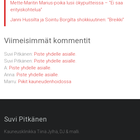
Mette-Maritin Marius-poika lusii ökypuitteissa – ”Ei saa
erityiskohtelua”
Janni Hussilta ja Sointu Borgilta shokkiuutinen: ”Breikki”
Viimeisimmät kommentit
Suvi Pitkänen
:
Piste yhdelle asialle.
Suvi Pitkänen
:
Piste yhdelle asialle.
A
:
Piste yhdelle asialle.
Anna
:
Piste yhdelle asialle.
Marru
:
Piikit kauneudenhoidossa
Suvi Pitkänen
Kauneusklinikka Tiinä Jylhä, DJ & malli.