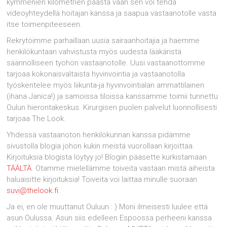
kymmenien kilometrien päästä vaan sen voi tehdä
videoyhteydellä hoitajan kanssa ja saapua vastaanotolle vasta
itse toimenpiteeseen.
Rekrytöimme parhaillaan uusia sairaanhoitajia ja haemme
henkilökuntaan vahvistusta myös uudesta lääkäristä
säännölliseen työhön vastaanotolle. Uusi vastaanottomme
tarjoaa kokonaisvaltaista hyvinvointia ja vastaanotolla
työskentelee myös liikunta-ja hyvinvointialan ammattilainen
(ihana Janica!) ja samoissa tiloissa kanssamme toimii tunnettu
Oulun hierontakeskus. Kirurgisen puolen palvelut luonnollisesti
tarjoaa The Look.
Yhdessä vastaanoton henkilökunnan kanssa pidämme
sivustolla blogia johon kukin meistä vuorollaan kirjoittaa.
Kirjoituksia blogista löytyy jo! Blogiin pääsette kurkistamaan
TÄÄLTÄ
. Otamme mielellämme toiveita vastaan mistä aiheista
haluaisitte kirjoituksia! Toiveita voi laittaa minulle suoraan
suvi@thelook.fi
.
Ja ei, en ole muuttanut Ouluun : ) Moni ilmeisesti luulee että
asun Oulussa. Asun siis edelleen Espoossa perheeni kanssa