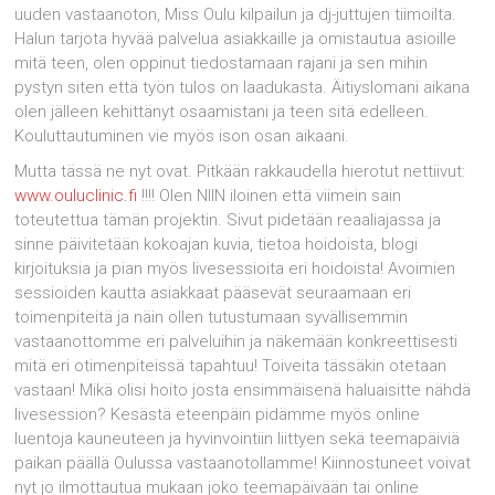
uuden vastaanoton, Miss Oulu kilpailun ja dj-juttujen tiimoilta.
Halun tarjota hyvää palvelua asiakkaille ja omistautua asioille
mitä teen, olen oppinut tiedostamaan rajani ja sen mihin
pystyn siten että työn tulos on laadukasta. Äitiyslomani aikana
olen jälleen kehittänyt osaamistani ja teen sitä edelleen.
Kouluttautuminen vie myös ison osan aikaani.
Mutta tässä ne nyt ovat. Pitkään rakkaudella hierotut nettiivut:
www.ouluclinic.fi
!!!! Olen NIIN iloinen että viimein sain
toteutettua tämän projektin. Sivut pidetään reaaliajassa ja
sinne päivitetään kokoajan kuvia, tietoa hoidoista, blogi
kirjoituksia ja pian myös livesessioita eri hoidoista! Avoimien
sessioiden kautta asiakkaat pääsevät seuraamaan eri
toimenpiteitä ja näin ollen tutustumaan syvällisemmin
vastaanottomme eri palveluihin ja näkemään konkreettisesti
mitä eri otimenpiteissä tapahtuu! Toiveita tässäkin otetaan
vastaan! Mikä olisi hoito josta ensimmäisenä haluaisitte nähdä
livesession? Kesästä eteenpäin pidämme myös online
luentoja kauneuteen ja hyvinvointiin liittyen sekä teemapäiviä
paikan päällä Oulussa vastaanotollamme! Kiinnostuneet voivat
nyt jo ilmottautua mukaan joko teemapäivään tai online