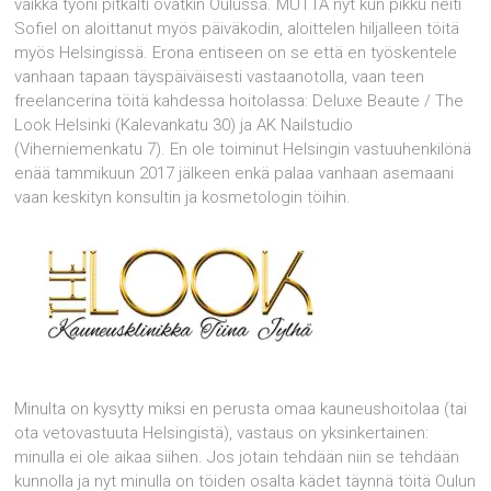
vaikka työni pitkälti ovatkin Oulussa. MUTTA nyt kun pikku neiti
Sofiel on aloittanut myös päiväkodin, aloittelen hiljalleen töitä
myös Helsingissä. Erona entiseen on se että en työskentele
vanhaan tapaan täyspäiväisesti vastaanotolla, vaan teen
freelancerina töitä kahdessa hoitolassa: Deluxe Beaute / The
Look Helsinki (Kalevankatu 30) ja AK Nailstudio
(Viherniemenkatu 7). En ole toiminut Helsingin vastuuhenkilönä
enää tammikuun 2017 jälkeen enkä palaa vanhaan asemaani
vaan keskityn konsultin ja kosmetologin töihin.
Minulta on kysytty miksi en perusta omaa kauneushoitolaa (tai
ota vetovastuuta Helsingistä), vastaus on yksinkertainen:
minulla ei ole aikaa siihen. Jos jotain tehdään niin se tehdään
kunnolla ja nyt minulla on töiden osalta kädet täynnä töitä Oulun