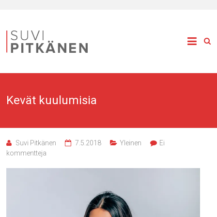
Kevät kuulumisia
Suvi Pitkänen
7.5.2018
Yleinen
Ei
kommentteja