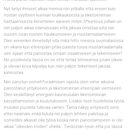
Nyt tietyt ihmiset alkaa mennä niin pitkälle että ennen kuin
nostan syytteen kunnian loukkauksesta ja liiketoiminnan
haittaamisesta ihmettelen ääneen miten h*lvetissä joillain on
niin paljon aikaa elämässään että jaksaa omistaa siitä niin
suuren osan toisten haukkumiseen ja mustamaalamiseen.
Olen ennenkin ihmetellyt sitä mikä hitto meissä suomalaisissa
on vikana kun eteenpäin pitää päästä toisia mustamaalamalla
sen sijaan että panostaa omaan osaamiseen ja tekemiseen?
No positiivista tässä on se että tietää tehneensä jotain oikein
ja olevan kova kilpailija kun näin paljon tekemiset jaksaa
kiinnostaa.
Niin sanotun someh*oraamisen sijasta olen viime aikoina
panostanut yritykseeni ja liiketoiminnan eteenpäin viemiseen.
Olen keskittänyt energiani kauneusalan liiketoiminnan
kasvattamiseen ja koulutukseeni. Lisäksi teen huolellista työtä
musiikin puolella tulevaa varten. Tämä näkyy erityisesti siinä
ettei naamani enää kuluta nin paljon lehtien palstoja ja
sometilini alkavat olla tylsiä koska niihin panostamiseen ei ole
aikaa ”oikeiden töiden” ohella. Tiedostan hyvin että jos tässä