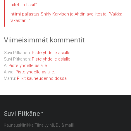
laitettiin tissit”
Intiimi paljastus Shirly Karvisen ja Ahdin avoliitosta: ”Vaikka
rakastan…”
Viimeisimmät kommentit
Suvi Pitkänen
:
Piste yhdelle asialle.
Suvi Pitkänen
:
Piste yhdelle asialle.
A
:
Piste yhdelle asialle.
Anna
:
Piste yhdelle asialle.
Marru
:
Piikit kauneudenhoidossa
Suvi Pitkänen
Kauneusklinikka Tiinä Jylhä, DJ & malli.