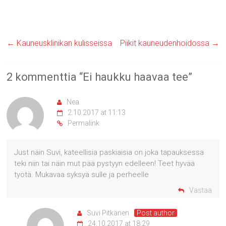
←
Kauneusklinikan kulisseissa
Piikit kauneudenhoidossa
→
2 kommenttia “
Ei haukku haavaa tee
”
Nea
2.10.2017 at 11:13
Permalink
Just näin Suvi, kateellisia paskiaisia on joka tapauksessa
teki niin tai näin mut pää pystyyn edelleen! Teet hyvää
työtä. Mukavaa syksyä sulle ja perheelle
Vastaa
Suvi Pitkänen
Post author
24.10.2017 at 18:29