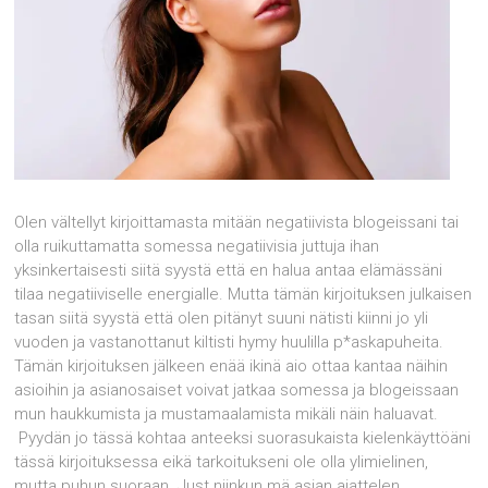
Olen vältellyt kirjoittamasta mitään negatiivista blogeissani tai
olla ruikuttamatta somessa negatiivisia juttuja ihan
yksinkertaisesti siitä syystä että en halua antaa elämässäni
tilaa negatiiviselle energialle. Mutta tämän kirjoituksen julkaisen
tasan siitä syystä että olen pitänyt suuni nätisti kiinni jo yli
vuoden ja vastanottanut kiltisti hymy huulilla p*askapuheita.
Tämän kirjoituksen jälkeen enää ikinä aio ottaa kantaa näihin
asioihin ja asianosaiset voivat jatkaa somessa ja blogeissaan
mun haukkumista ja mustamaalamista mikäli näin haluavat.
Pyydän jo tässä kohtaa anteeksi suorasukaista kielenkäyttöäni
tässä kirjoituksessa eikä tarkoitukseni ole olla ylimielinen,
mutta puhun suoraan. Just niinkun mä asian ajattelen.