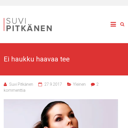
Ei haukku haavaa tee
Suvi Pitkänen
27.9.2017
Yleinen
2
kommenttia