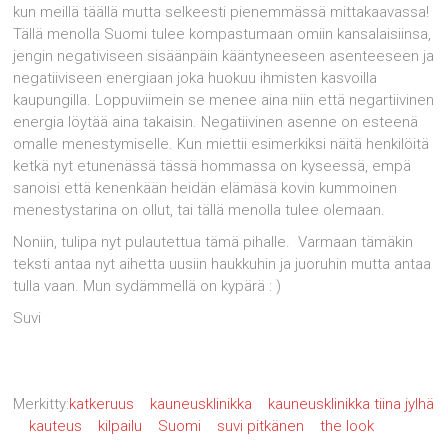
kun meillä täällä mutta selkeesti pienemmässä mittakaavassa!
Tällä menolla Suomi tulee kompastumaan omiin kansalaisiinsa,
jengin negativiseen sisäänpäin kääntyneeseen asenteeseen ja
negatiiviseen energiaan joka huokuu ihmisten kasvoilla
kaupungilla. Loppuviimein se menee aina niin että negartiivinen
energia löytää aina takaisin. Negatiivinen asenne on esteenä
omalle menestymiselle. Kun miettii esimerkiksi näitä henkilöitä
ketkä nyt etunenässä tässä hommassa on kyseessä, empä
sanoisi että kenenkään heidän elämäsä kovin kummoinen
menestystarina on ollut, tai tällä menolla tulee olemaan.
Noniin, tulipa nyt pulautettua tämä pihalle. Varmaan tämäkin
teksti antaa nyt aihetta uusiin haukkuhin ja juoruhin mutta antaa
tulla vaan. Mun sydämmellä on kypärä : )
Suvi
Merkitty:
katkeruus
kauneusklinikka
kauneusklinikka tiina jylhä
kauteus
kilpailu
Suomi
suvi pitkänen
the look