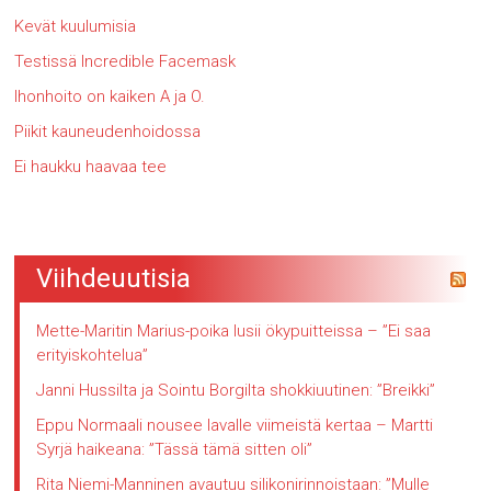
Kevät kuulumisia
Testissä Incredible Facemask
Ihonhoito on kaiken A ja O.
Piikit kauneudenhoidossa
Ei haukku haavaa tee
Viihdeuutisia
Mette-Maritin Marius-poika lusii ökypuitteissa – ”Ei saa
erityiskohtelua”
Janni Hussilta ja Sointu Borgilta shokkiuutinen: ”Breikki”
Eppu Normaali nousee lavalle viimeistä kertaa – Martti
Syrjä haikeana: ”Tässä tämä sitten oli”
Rita Niemi-Manninen avautuu silikonirinnoistaan: ”Mulle