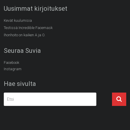
Uusimmat kirjoitukset
Kevät kuulumisia
Testissä Incredible Facemask
Ihonhoito on kaiken A ja O.
Seuraa Suvia
Facebook
Instagram
Hae sivulta