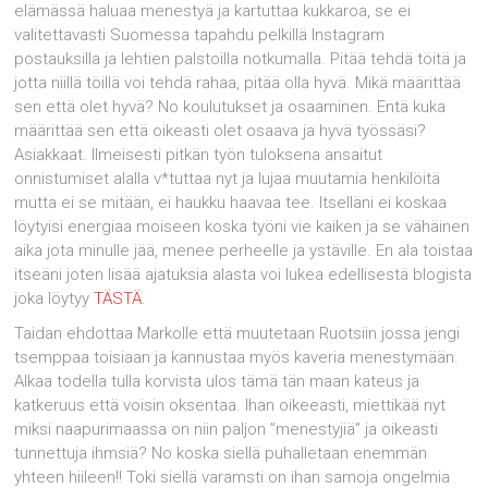
elämässä haluaa menestyä ja kartuttaa kukkaroa, se ei
valitettavasti Suomessa tapahdu pelkillä Instagram
postauksilla ja lehtien palstoilla notkumalla. Pitää tehdä töitä ja
jotta niillä töillä voi tehdä rahaa, pitää olla hyvä. Mikä määrittää
sen että olet hyvä? No koulutukset ja osaaminen. Entä kuka
määrittää sen että oikeasti olet osaava ja hyvä työssäsi?
Asiakkaat. Ilmeisesti pitkän työn tuloksena ansaitut
onnistumiset alalla v*tuttaa nyt ja lujaa muutamia henkilöitä
mutta ei se mitään, ei haukku haavaa tee. Itselläni ei koskaa
löytyisi energiaa moiseen koska työni vie kaiken ja se vähäinen
aika jota minulle jää, menee perheelle ja ystäville. En ala toistaa
itseäni joten lisää ajatuksia alasta voi lukea edellisestä blogista
joka löytyy
TÄSTÄ
.
Taidan ehdottaa Markolle että muutetaan Ruotsiin jossa jengi
tsemppaa toisiaan ja kannustaa myös kaveria menestymään.
Alkaa todella tulla korvista ulos tämä tän maan kateus ja
katkeruus että voisin oksentaa. Ihan oikeeasti, miettikää nyt
miksi naapurimaassa on niin paljon ”menestyjiä” ja oikeasti
tunnettuja ihmsiä? No koska siellä puhalletaan enemmän
yhteen hiileen!! Toki siellä varamsti on ihan samoja ongelmia